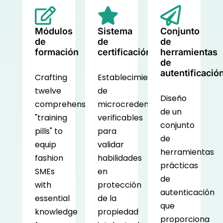
Módulos
Sistema
Conjunto
de
de
de
formación
certificación
herramientas
de
autentificació
Crafting
Establecimiento
twelve
de
Diseño
comprehensive
microcredenciales
de un
"training
verificables
conjunto
pills" to
para
de
equip
validar
herramientas
fashion
habilidades
prácticas
SMEs
en
de
with
protección
autenticación
essential
de la
que
knowledge
propiedad
proporciona