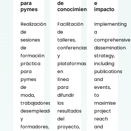
para
de
e
pymes
conocimientos
impacto
Realización
Facilitación
Implementing
de
de
a
sesiones
talleres,
comprehensive
de
conferencias
dissemination
formación
y
strategy,
práctica
plataformas
including
para
en
publications
pymes
línea
and
de
para
events,
moda,
difundir
to
trabajadores,
los
maximise
desempleados
resultados
project
y
del
reach
formadores,
proyecto,
and