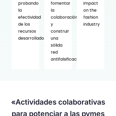
probando
fomentar
impact
la
la
on the
efectividad
colaboración
fashion
de los
y
industry
recursos
construir
desarrollados.
una
sólida
red
antifalsificación.
«Actividades colaborativas
para potenciar a las pymes