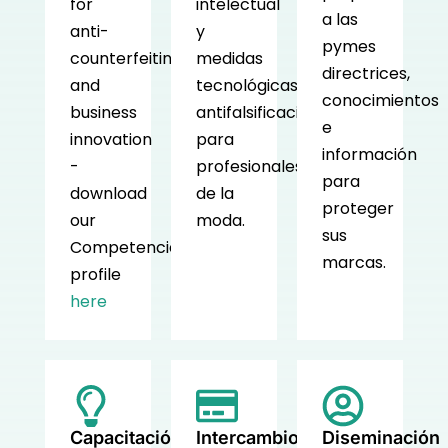
for
intelectual
a las
anti-
y
pymes
counterfeiting
medidas
directrices,
and
tecnológicas
conocimientos
business
antifalsificación
e
innovation
para
información
-
profesionales
para
download
de la
proteger
our
moda.
sus
Competencies
marcas.
profile
here
Capacitación
Intercambio
Diseminación