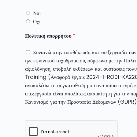
t
l
Ναι
y
Όχι
f
Πολιτική απορρήτου
*
o
r
Συναινώ στην αποθήκευση και επεξεργασία των
w
ηλεκτρονικού ταχυδρομείου, σύμφωνα με την Πολι
o
αξιολόγηση, υποβολή εκθέσεων και συστάσεις π
r
Training (Αναφορά έργου: 2024-1-RO01-KA220-
k
ανακαλέσω τη συγκατάθεσή μου ανά πάσα στιγμή κα
i
επεξεργασία είναι απολύτως απαραίτητη για την πα
n
Κανονισμό για την Προστασία Δεδομένων (GDPR
g