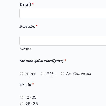
Email
*
Κωδικός
*
Κωδικός
Με ποιο φύλο ταυτίζεστε;
*
Άρρεν
Θήλυ
Δε θέλω να πω
Ηλικία
*
16-25
26-35