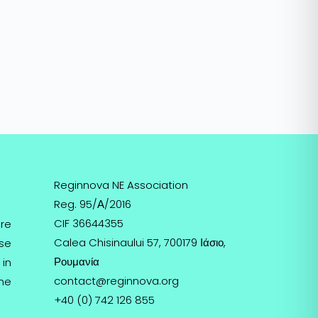
Reginnova NE Association
Reg. 95/Α/2016
CIF 36644355
re
Calea Chisinaului 57, 700179 Ιάσιο,
ose
Ρουμανία
 in
contact@reginnova.org
the
+40 (0) 742 126 855