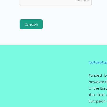
Εγγραφή
NoFakeFa
Funded b
however th
of the Eu
the Field
European 